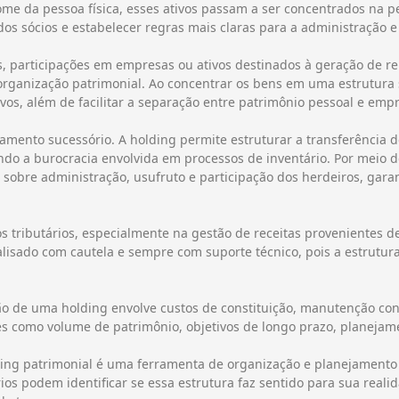
me da pessoa física, esses ativos passam a ser concentrados na pes
dos sócios e estabelecer regras mais claras para a administração 
participações em empresas ou ativos destinados à geração de ren
 organização patrimonial. Ao concentrar os bens em uma estrutura 
ivos, além de facilitar a separação entre patrimônio pessoal e empr
amento sucessório. A holding permite estruturar a transferência 
indo a burocracia envolvida em processos de inventário. Por meio d
as sobre administração, usufruto e participação dos herdeiros, gar
 tributários, especialmente na gestão de receitas provenientes d
nalisado com cautela e sempre com suporte técnico, pois a estrutu
ão de uma holding envolve custos de constituição, manutenção cont
ores como volume de patrimônio, objetivos de longo prazo, planejame
ing patrimonial é uma ferramenta de organização e planejamento q
s podem identificar se essa estrutura faz sentido para sua realid