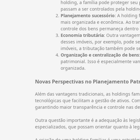
holding, a família pode proteger seu 
passam a ser controlados pela holding
Planejamento sucessório
: A holding
mais organizada e econômica. Ao tran
controle dos bens permaneça dentro d
Economia tributária
: Outra vantagem 
desses imóveis, por exemplo, pode se
imóveis, a tributação também pode se
Organização e centralização de bens
patrimonial. Isso é especialmente van
organizada.
Novas Perspectivas no Planejamento Pat
Além das vantagens tradicionais, as holdings fam
tecnológicas que facilitam a gestão de ativos. C
garantindo maior transparência e controle nas dec
Outra questão importante é a adequação às legisl
especializados, que possam orientar quanto à legi
A criação de uma holding familiar é uma estratégi