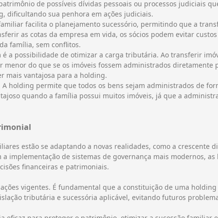
patrimônio de possíveis dívidas pessoais ou processos judiciais q
, dificultando sua penhora em ações judiciais.
 familiar facilita o planejamento sucessório, permitindo que a tra
sferir as cotas da empresa em vida, os sócios podem evitar custos
a família, sem conflitos.
é a possibilidade de otimizar a carga tributária. Ao transferir imó
r menor do que se os imóveis fossem administrados diretamente p
r mais vantajosa para a holding.
: A holding permite que todos os bens sejam administrados de forma
tajoso quando a família possui muitos imóveis, já que a administra
rimonial
iliares estão se adaptando a novas realidades, como a crescente d
om a implementação de sistemas de governança mais modernos, as h
isões financeiras e patrimoniais.
ações vigentes. É fundamental que a constituição de uma holding s
slação tributária e sucessória aplicável, evitando futuros problem
a eficaz para proteger o patrimônio, otimizar a sucessão familiar e