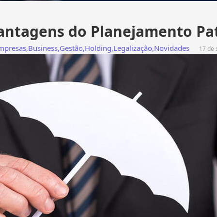
Vantagens do Planejamento Pa
empresas
,
Business
,
Gestão
,
Holding
,
Legalização
,
Novidades
17 de