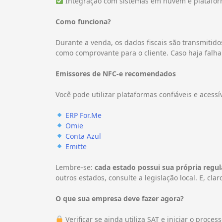
Integração com sistemas em nuvem e platafo
Como funciona?
Durante a venda, os dados fiscais são transmitid
como comprovante para o cliente. Caso haja falh
Emissores de NFC-e recomendados
Você pode utilizar plataformas confiáveis e ace
ERP For.Me
Omie
Conta Azul
Emitte
Lembre-se:
cada estado possui sua própria reg
outros estados, consulte a legislação local. E, clar
O que sua empresa deve fazer agora?
Verificar se ainda utiliza SAT e iniciar o proce