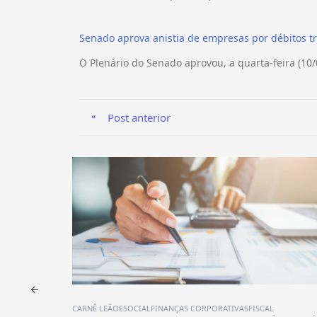
Senado aprova anistia de empresas por débitos tr
O Plenário do Senado aprovou, a quarta-feira (10/0
Post anterior
FISCAL
CONTABILIDADE
FÉRIAS
GESTÃO
RH
TRABALHISTA