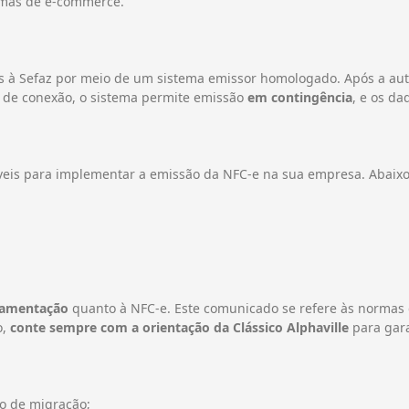
rmas de e-commerce.
os à Sefaz por meio de um sistema emissor homologado. Após a aut
a de conexão, o sistema permite emissão
em contingência
, e os d
ssíveis para implementar a emissão da NFC-e na sua empresa. Abai
ulamentação
quanto à NFC-e. Este comunicado se refere às normas
o,
conte sempre com a orientação da Clássico Alphaville
para gara
sso de migração;