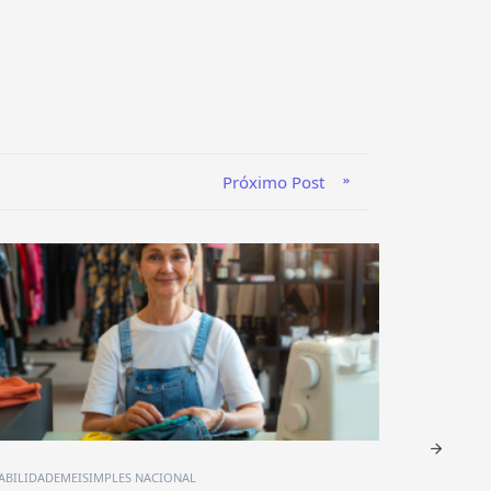
Próximo Post
CERTIFICADO DIGITAL
CONTABILIDADE
OBRIGAÇÕES