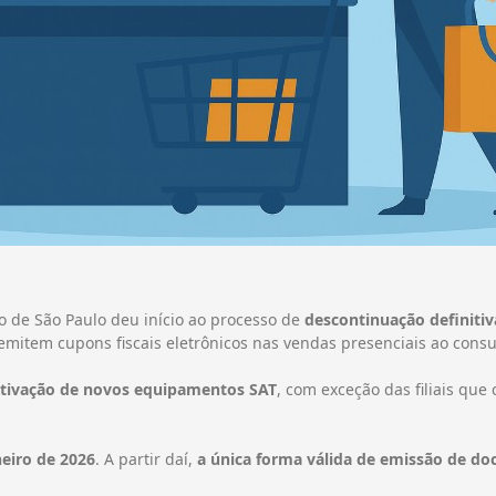
do de São Paulo deu início ao processo de
descontinuação definitiv
mitem cupons fiscais eletrônicos nas vendas presenciais ao consu
 ativação de novos equipamentos SAT
, com exceção das filiais q
neiro de 2026
. A partir daí,
a única forma válida de emissão de do