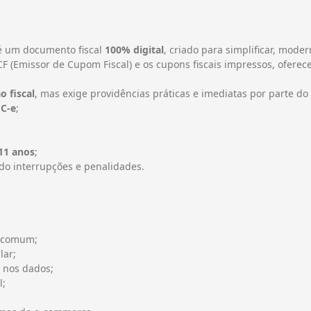
 um documento fiscal
100% digital
, criado para simplificar, mode
 ECF (Emissor de Cupom Fiscal) e os cupons fiscais impressos, ofer
o fiscal
, mas exige providências práticas e imediatas por parte do
FC-e
;
11 anos
;
ndo interrupções e penalidades.
 comum;
lar;
 nos dados;
l;