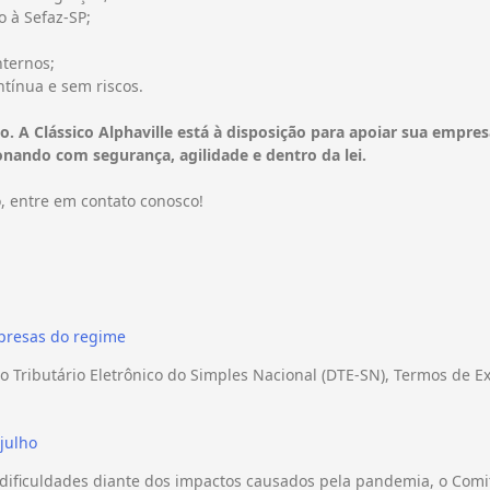
o à Sefaz-SP;
nternos;
ntínua e sem riscos.
o. A Clássico Alphaville está à disposição para apoiar sua empre
onando com segurança, agilidade e dentro da lei.
, entre em contato conosco!
mpresas do regime
io Tributário Eletrônico do Simples Nacional (DTE-SN), Termos de E
julho
 dificuldades diante dos impactos causados pela pandemia, o Com