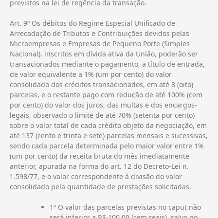
previstos na lei de regência da transação.
Art. 9º Os débitos do Regime Especial Unificado de
Arrecadação de Tributos e Contribuições devidos pelas
Microempresas e Empresas de Pequeno Porte (Simples
Nacional), inscritos em dívida ativa da União, poderão ser
transacionados mediante o pagamento, a título de entrada,
de valor equivalente a 1% (um por cento) do valor
consolidado dos créditos transacionados, em até 8 (oito)
parcelas, e o restante pago com redução de até 100% (cem
por cento) do valor dos juros, das multas e dos encargos-
legais, observado o limite de até 70% (setenta por cento)
sobre o valor total de cada crédito objeto da negociação, em
até 137 (cento e trinta e sete) parcelas mensais e sucessivas,
sendo cada parcela determinada pelo maior valor entre 1%
(um por cento) da receita bruta do mês imediatamente
anterior, apurada na forma do art. 12 do Decreto-Lei n.
1.598/77, e o valor correspondente à divisão do valor
consolidado pela quantidade de prestações solicitadas.
1º O valor das parcelas previstas no caput não
será inferior a R$ 100,00 (cem reais), salvo no