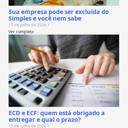
Sua empresa pode ser excluída do
Simples e você nem sabe
15 de julho de 2026
/
Ver completo
ECD e ECF: quem está obrigado a
entregar e qual o prazo?
15 de julho de 2026
/