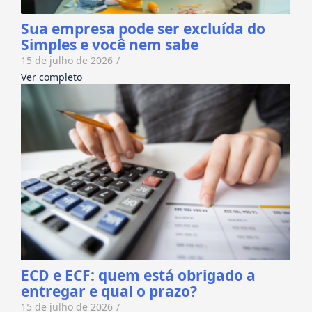
Sua empresa pode ser excluída do
Simples e você nem sabe
15 de julho de 2026
/
Ver completo
ECD e ECF: quem está obrigado a
entregar e qual o prazo?
15 de julho de 2026
/