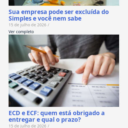
Sua empresa pode ser excluída do
Simples e você nem sabe
15 de julho de 2026
/
Ver completo
ECD e ECF: quem está obrigado a
entregar e qual o prazo?
15 de julho de 2026
/