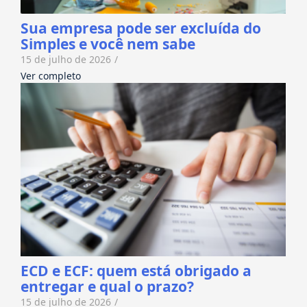
Sua empresa pode ser excluída do
Simples e você nem sabe
15 de julho de 2026
/
Ver completo
ECD e ECF: quem está obrigado a
entregar e qual o prazo?
15 de julho de 2026
/