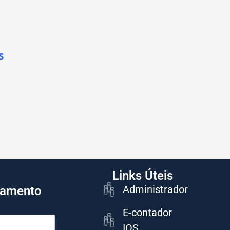
s
Links Úteis
Administrador
çamento
E-contador
IOS