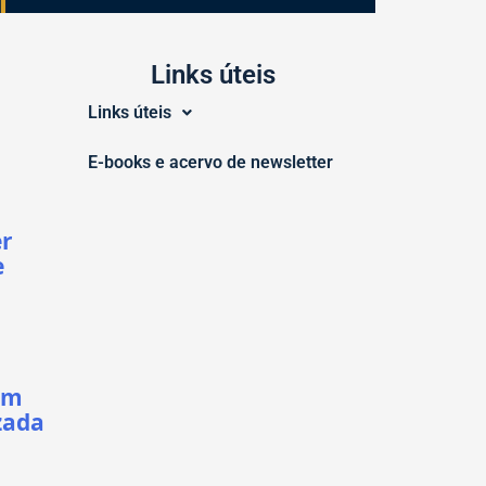
Links úteis
Links úteis
E-books e acervo de newsletter
er
e
em
zada