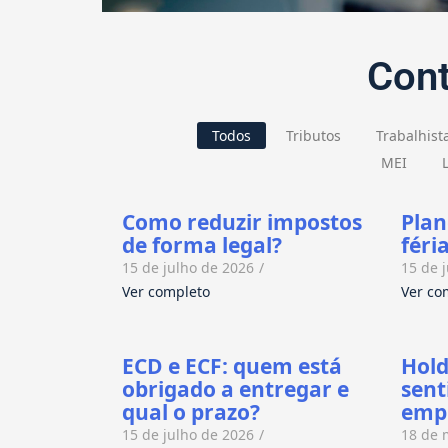
Con
Todos
Tributos
Trabalhist
MEI
Como reduzir impostos
Pla
de forma legal?
féri
15 de julho de 2026
/
15 de 
Ver completo
Ver co
ECD e ECF: quem está
Hold
obrigado a entregar e
sent
qual o prazo?
empr
15 de julho de 2026
/
18 de 