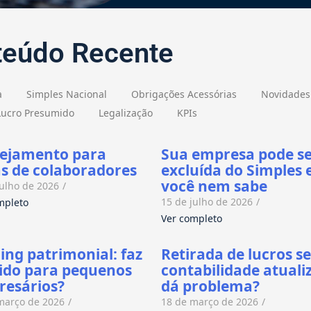
teúdo Recente
a
Simples Nacional
Obrigações Acessórias
Novidades
Lucro Presumido
Legalização
KPIs
nejamento para
Sua empresa pode s
as de colaboradores
excluída do Simples 
você nem sabe
julho de 2026
/
15 de julho de 2026
/
mpleto
Ver completo
ing patrimonial: faz
Retirada de lucros s
ido para pequenos
contabilidade atuali
esários?
dá problema?
março de 2026
/
18 de março de 2026
/