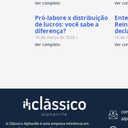
Ver completo
Ver co
Pró-labore x distribuição
Ente
de lucros: você sabe a
Rein
diferença?
dec
18 de março de 2026
/
18 de 
Ver completo
Ver co
com
alp
A Clássico Alphaville é uma empresa referência em